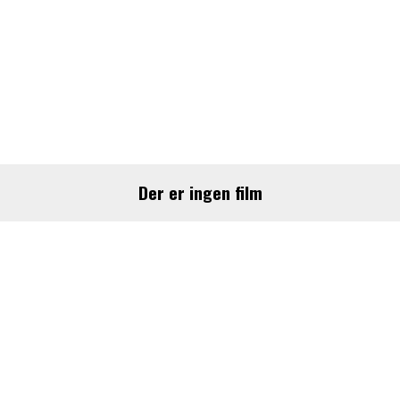
Program
ALLE PROGRAMLAGTE FILM I GLOSTRUP
BIO
Der er ingen film