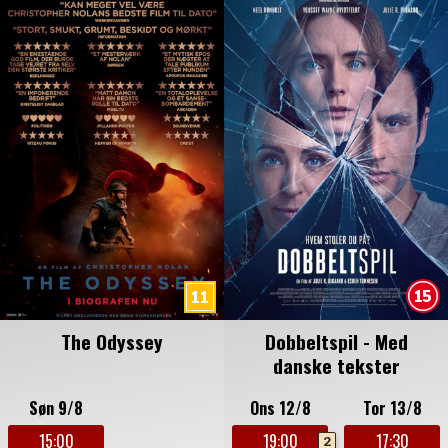
The Odyssey
Dobbeltspil - Med
danske tekster
Søn 9/8
Ons 12/8
Tor 13/8
15:00
19:00
17:30
2