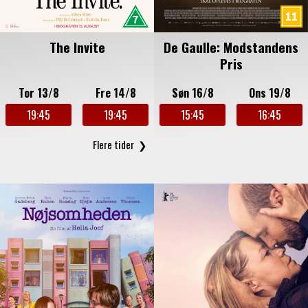
The Invite
De Gaulle: Modstandens
Pris
Tor 13/8
Fre 14/8
Søn 16/8
Ons 19/8
19:45
19:45
15:45
16:45