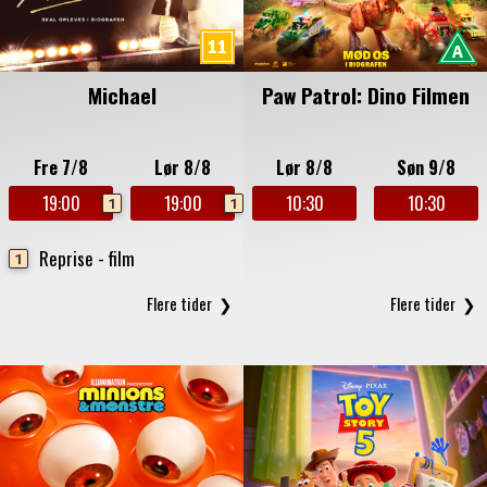
Michael
Paw Patrol: Dino Filmen
Fre 7/8
Lør 8/8
Lør 8/8
Søn 9/8
19:00
19:00
10:30
10:30
1
1
Reprise - film
1