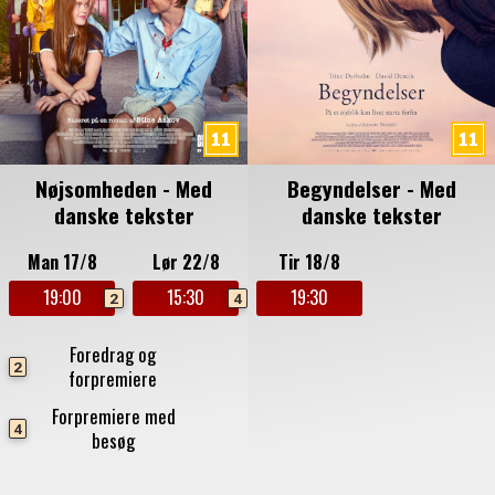
Nøjsomheden - Med
Begyndelser - Med
danske tekster
danske tekster
Man 17/8
Lør 22/8
Tir 18/8
19:00
15:30
19:30
2
4
Foredrag og
2
forpremiere
Forpremiere med
4
besøg